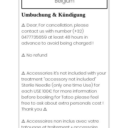
Belgium
Umbuchung & Kündigung
⚠️ Dear, For cancellation, please
contact us with number (+32)
0477735659 at least 48 hours in
advance to avoid being charged !
⚠️ No refund
⚠️ Accessories it’s not included with your
treatment “accessory not included”
Sterile Needle (only one time Use) for
each USE 100€ for more information
before booking for Tatoo .please feel
free to ask about extra personals cost !
Thank you ⚠️
⚠️ Accessoires non inclus avec votre
tatouage et traitement « accessoire