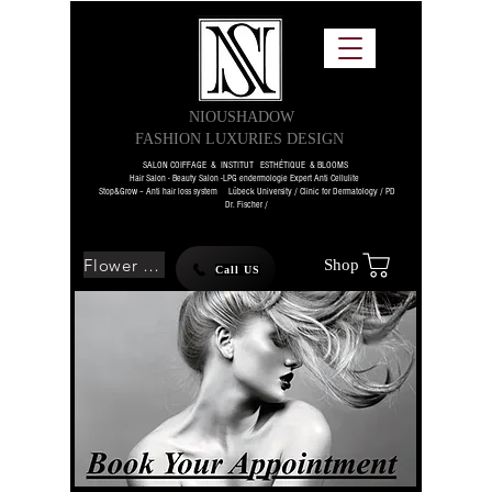
NIOUSHADOW
FASHION LUXURIES DESIGN
SALON COIFFAGE & INSTITUT ESTHÉTIQUE & BLOOMS
Hair Salon - Beauty Salon -LPG endermologie Expert Anti Cellulite
Stop&Grow – Anti hair loss system Lübeck University / Clinic for Dermatology / PD
Dr. Fischer /
Flower SHOP
Shop
Call US