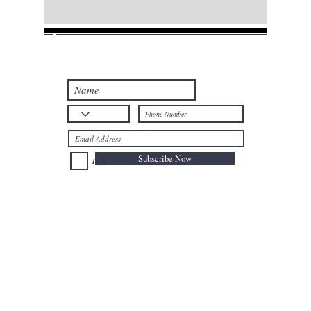
Join our mailing list
Never miss an update
Subscribe Now
I agree to the Privacy Policy.
Telephone: +32
025024477
Mobile: +32
0477735659
Email:
afal@nioushadow-luxuries.com
Address : Mont des Arts 6 , 1000 Bruxelles Belgium